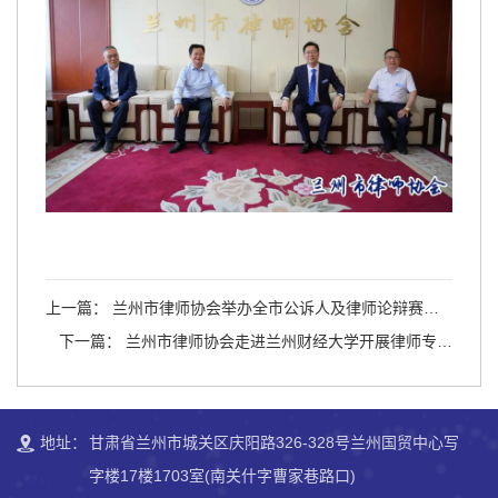
上一篇： 兰州市律师协会举办全市公诉人及律师论辩赛律
师选拔赛
下一篇： 兰州市律师协会走进兰州财经大学开展律师专场
招聘会暨民法典宣传活动
地址：
甘肃省兰州市城关区庆阳路326-328号兰州国贸中心写
字楼17楼1703室(南关什字曹家巷路口)