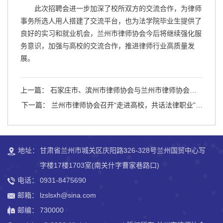
此次招聘会进一步加深了校所双方的交流合作，为律师
事务所选人用人搭建了交流平台，也为法学院毕业生提供了
良好的实习和就业机会，兰州市律师协会今后将继续强化服
务意识，加强与高校的交流合作，推进律师行业高质量发
展。
上一篇： 石家庄市、滨州市律师协会与兰州市律师协会签
署战略协议
下一篇： 兰州市律师协会召开“走进高校，共话法律职业”主
题座谈会
地址：
甘肃省兰州市城关区庆阳路326-328号兰州国贸中心写
字楼17楼1703室(南关什字曹家巷路口)
电话：
0931-8475690
邮箱：
lzslsxh@sina.com
邮编：
730000