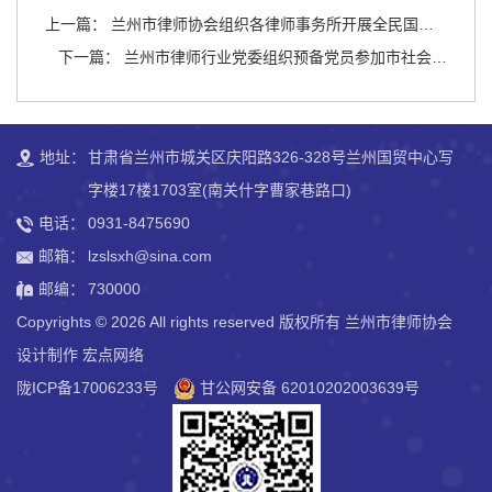
上一篇： 兰州市律师协会组织各律师事务所开展全民国家
安全教育日专题普法活动
下一篇： 兰州市律师行业党委组织预备党员参加市社会组
织预备党员培训班
地址：
甘肃省兰州市城关区庆阳路326-328号兰州国贸中心写
字楼17楼1703室(南关什字曹家巷路口)
电话：
0931-8475690
邮箱：
lzslsxh@sina.com
邮编：
730000
Copyrights ©
2026 All rights reserved 版权所有 兰州市律师协会
设计制作
宏点网络
陇ICP备17006233号
甘公网安备 62010202003639号