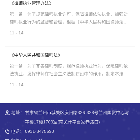
《律师执业管理办法》
第一条 为了规范律师执业许可，保障律师依法执业，加强对
律师执业行为的监督和管理，根据《中华人民共和国律师法》
（以下简称《律师法》）和其他有关法律、法规的规定，制定
11 - 14
本办法。
《中华人民共和国律师法》
第一条 为了完善律师制度，规范律师执业行为，保障律师依
法执业，发挥律师在社会主义法制建设中的作用，制定本法。
第二条 本法所称律师，是指依法取得律师执业证书，接受委
11 - 14
托或者指定，为当事人提供法律服务的执业人员。
地址：
甘肃省兰州市城关区庆阳路326-328号兰州国贸中心写
字楼17楼1703室(南关什字曹家巷路口)
电话：
0931-8475690