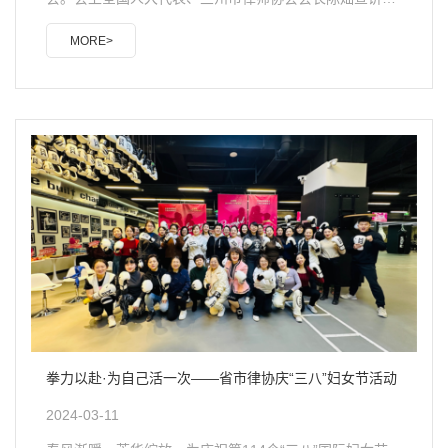
会精神。会议指出，今年全国两会，是在中华人民共和国
MORE>
成立75周年、实现“十四五”规划目标任务关键之年召开的
一次重要会议。会议凝聚了共识、明确了任务、坚定了信
心。习近平总书记在全国两会期间发表一系列重要讲话，
深刻阐明了当前国内外形势、今年目标任务及重点工作等
重大问题，为推动高质量发展提供了根本遵循和行动指
南。会议强调，全市律师要深入学习贯彻习近平总书记两
会期间发表的重要讲话精神，切实把思想和行动统一到党
中央决策..
拳力以赴·为自己活一次——省市律协庆“三八”妇女节活动
2024-03-11