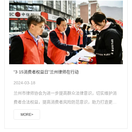
握中国特色社会主义法治工作者的职能定位。坚持党对律
师工作的全面领导，深入学习贯彻习近平法治思想和习近
平总书记关于党的建设的重要思想，教育引导广大律师深
刻领悟“两个确立”的决定性意义，增强“四个意识”、坚定
“四个自信..
“3·15消费者权益日”兰州律师在行动
2024-03-18
兰州市律师协会为进一步提高群众法律意识，切实维护消
费者合法权益，提高消费者风险防范意识，助力打造更加
安全放心的营商环境，2024年3月15日，兰州市律师协会
MORE>
联合中信银行兰州分行开展“3·15消费者权益保护，法律
+金融知识下社区”主题宣传活动，为群众现场讲解和日常