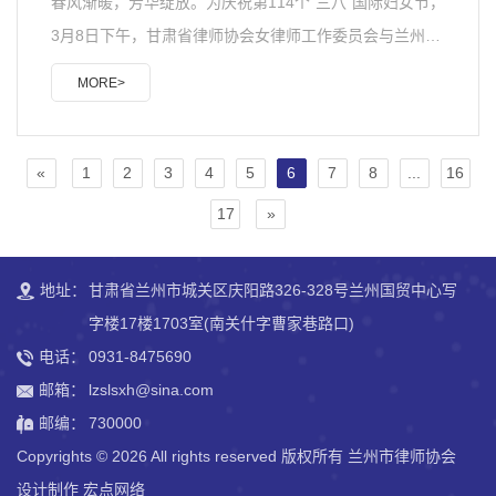
春风渐暖，芳华绽放。为庆祝第114个“三八”国际妇女节，
3月8日下午，甘肃省律师协会女律师工作委员会与兰州市
律师协会女律师工作委员会联合举办了主题为“拳力以赴·
MORE>
为自己活一次”的庆“三八”活动。甘肃省律师协会副会长王
亦农、甘肃省律师协会女律师委员会主任周清馨、兰州市
律师协会副会长李彩萍、兰州市律师协会秘书长赵晴、兰
«
1
2
3
4
5
6
7
8
...
16
州市律师协会女律师委员会主任魏佩璐出席活动，三十余
17
»
名女律师参加活动。拳力以赴·为自己活一次。热辣滚烫的
拳击体验课程，从热身活动到基础教学，女律师们大汗淋
地址：
甘肃省兰州市城关区庆阳路326-328号兰州国贸中心写
漓，展现了女律师的坚韧与力量。拳击，不仅仅是一种
字楼17楼1703室(南关什字曹家巷路口)
运..
电话：
0931-8475690
邮箱：
lzslsxh@sina.com
邮编：
730000
Copyrights ©
2026 All rights reserved 版权所有 兰州市律师协会
设计制作
宏点网络