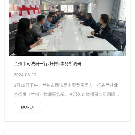
团履职情况等方面，结合自身经历，进行了生动的讲解。
“通过宣讲，进一步加深了全省司法行政系统广大干部职工
对全国两会精神的理解和把握，激励大家奋发有为，为我
国法..
兰州市司法局一行赴律师事务所调研
2024-03-20
3月19日下午，兰州市司法局主要负责同志一行先后赴北
京德恒（兰州）律师事务所、甘肃久铭律师事务所调研，
参观了律所办公场所和党员活动室，详细了解了律所党建
MORE>
工作、品牌打造、制度建设、青年律师培养、公益活动参
与等情况，并与律所负责人、青年律师代表进行了座谈交
流。会议要求一是要坚持政治建设，引领广大律师准确把