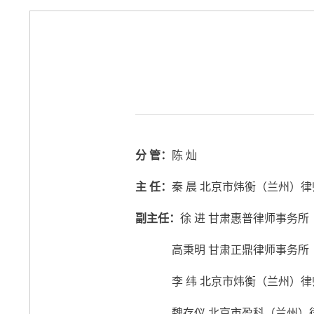
分 管：
陈 灿
主 任：
秦 晨 北京市炜衡（兰州）
副主任：
徐 进 甘肃惠普律师事务所
高秉明 甘肃正鼎律师事务所
李 纬 北京市炜衡（兰州）律
魏存仪 北京市盈科（兰州）