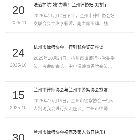
师协会积极组织全市各律师事务所开展丰
法治护航“她”力量！兰州律协妇联践行双
20
会精神，为妇女权益保驾护航
富多彩的宪法宣传活动。甘肃锐城律师事
2025年11月17日下午，兰州市律师协会妇
务所2025年12月4日，在第十二个“国家宪
2025-11
女联合会主席李彩萍、副主席王辉、魏佩
法日”到来之际，为大力弘扬宪法精神，深
璐应邀参加由甘肃省妇联、甘肃省政府妇
入推动宪法和法律走入企业、贴近职工，
儿工委办联合主办的党的二十届四中全会
甘肃锐城律师事务所积极践行社会责任，
精神、全球妇女峰会精神宣讲会。李彩萍
杭州市律师协会一行到我会调研座谈
24
组织律师赴甘肃省金城房地产开发有限公
主席在会上的发言，道出了全体法律从业
2025年10月24日，杭州市律师行业党委委
司举办了宪法知识宣传讲座，紧密围绕20
者的心声。以精神为指引，以行动践初
2025-10
员、协会副会长、中小律师事务所委员会
25年国家宪法日的主题“学习宣传贯彻习近
心。兰州律协妇联将把两大会议精神转化
主任奚勤平一行到我会调研座谈。会议由
平法治思想，推动宪法深入人心”..
为服务妇女群众的生动实践：深耕反家
兰州市律师协会副会长刘临庆主持。会
暴、劳动就业、财产分割等妇女权益保障
前，杭州市律师协会一行参观了兰州市律
兰州市律师协会与兰州市警察协会签署战
15
热点领域，提供精准高效的法律服务，破
略协议
师协会办公场所，对市律协会员服务大厅
2025年10月15日，兰州市警察协会一行5
解维权痛点难点；借鉴“妇联+律师”联动新
的工作给予高度评价。刘临庆会长对奚勤
2025-10
人到访我会进行交流座谈。兰州市律师协
模式，让专业法律力量下沉基层，通过普
平会长一行的到来表示热烈的欢迎，并介
会会长陈灿主持座谈会。陈灿会长对兰州
法宣讲、法律咨询等形式，把法律知识送
绍了我市律师行业党建的基本情况，李彩
市警察协会的来访表示欢迎，并介绍了兰
到妇..
萍会长介绍了我市律师、律师事务所的基
州市律师协会基本情况，希望双方作为兰
兰州市律师协会祝您及家人节日快乐！
30
本情况，就我市扶持小型律所、对接企业
州市警察和律师的联系纽带，加强合作共