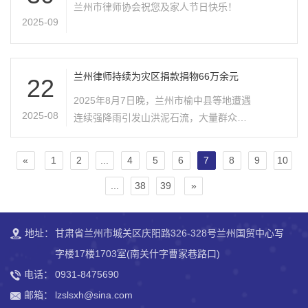
兰州市律师协会祝您及家人节日快乐！
贯彻落实“强省会”战略，坚持“我为群众办
建，建立友好合作关系，共同为维护社会
2025-09
实事”，落实“一村一居”法律顾问制度、热
公平正义、推动兰州法治建设贡献力量。
心公益，及青年律师的培养等方面做重..
兰州市公安局办公室副主任、市警察协会
秘书长吕汶徽介绍了兰州市警察协会的基
兰州律师持续为灾区捐款捐物66万余元
22
本情况，并希望加强“警律协作”，结成长
2025年8月7日晚，兰州市榆中县等地遭遇
期、全面战略合作伙伴关系，实现合作共
2025-08
连续强降雨引发山洪泥石流，大量群众受
建、优势互补、共同发展。兰州市警察协
灾，房屋受损，农作物被淹，基础设施遭
会秘书长吕汶徽与兰州市律师协会秘书长
到严重破坏，给人民群众生命财产造成重
赵..
«
1
2
...
4
5
6
7
8
9
10
大损失，灾区群众亟待救援与帮助。兰州
...
38
39
»
市社会工作部、兰州市司法局、兰州市律
师协会第一时间发出捐款倡议书。全市各
律师事务所、全市律师迅速行动，积极响
地址：
甘肃省兰州市城关区庆阳路326-328号兰州国贸中心写
应号召。目前仍有律所和律师陆续为灾区
字楼17楼1703室(南关什字曹家巷路口)
捐款捐物，截至8月22日17:00时，兰州律
师累计为灾区捐款捐物66.0536万元。兰
电话：
0931-8475690
州律师抗洪救灾捐款捐物公示：
邮箱：
lzslsxh@sina.com