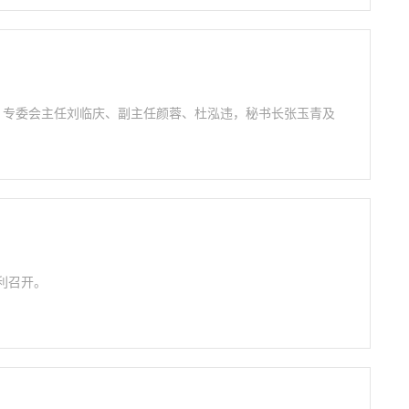
议，专委会主任刘临庆、副主任颜蓉、杜泓违，秘书长张玉青及
顺利召开。