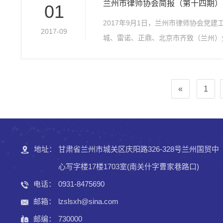
兰州市律师协会简报（第十四期）
01
2017年9月1日，兰州市律师协会
2017-09
城、雷诺、正鼎、北京市齐致（兰州）
«
1
地址：
甘肃省兰州市城关区庆阳路326-328号兰州国贸中
心写字楼17楼1703室(南关什字曹家巷路口)
电话：
0931-8475690
邮箱：
lzslsxh@sina.com
邮编：
730000