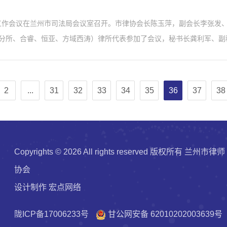
党建工作会议在兰州市司法局会议室召开。市律协会长陈玉萍，副会长李张
分所、合睿、恒亚、方域西涛）律所代表参加了会议，秘书长龚利军、副
2
...
31
32
33
34
35
36
37
38
Copyrights ©
2026 All rights reserved 版权所有 兰州市律师
协会
设计制作
宏点网络
陇ICP备17006233号
甘公网安备 62010202003639号