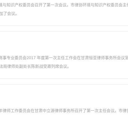
律师协会环境与知识产权委员会召开了第一次会议。市律协环境与知识产权委员
加了会议。
师协会民商事专业委员会2017 年度第一次主任工作会在甘肃恒亚律师事务
法局律师处副处长陈新战受邀列席会议。
律师协会青年律师工作委员会在甘肃中立源律师事务所召开了第一次主任会议。