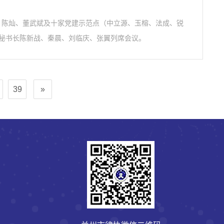
发、陈灿、董武斌及十家党建示范点（中立源、玉榕、法成、锐
秘书长陈新战、秦晨、刘临庆、张翼列席会议。
39
»