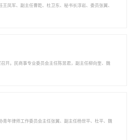
会主任王凤军、副主任曹亁、杜卫东、秘书长淳岩、委员张翼、
所会议室召开。民商事专业委员会主任陈昱君，副主任柳向奎、魏
市律协青年律师工作委员会主任张翼、副主任杨世平、杜平、魏