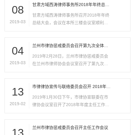
的年终总结述职报告会。
甘肃方域西涛律师事务所2018年年终总结
08
会议圆满结束
甘肃方域西涛律师事务所召开2018年年终
2019-03
总结大会，会议在本所三楼会议室顺利举
行。律所主任李成主持会议并发表讲话对2
018年律所的工作做了总结，律所副主任
柳向奎、赵利东、杨元昊以及全体律师参
兰州市律协惩戒委员会召开第九次全体委
04
员工作会议
加会议。
2019年2月28日，兰州市律协惩戒委员会
2019-03
在兰州市律师协会会议室召开了第九次全
体委员工作会议，市律协惩戒委员会共在
兰的19名委员参加了会议，会议由惩戒委
员会主任徐进主持。
市律律协宣传与联络委员会召开 2018年年
13
度&#12079;工作会议
2019年1月30日下午，市律协宣联委在市
2019-02
律协会议室召开了2018年年度主任工作会
议，会议由宣联委主任刘临庆主持，副主
任金芙蓉、颜蓉、吕军芳、秘书长何晓辉
参加了会议。市律协副会长董武斌应邀列
兰州市律协惩戒委员会召开主任工作会议
13
席了会议。