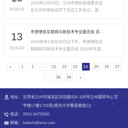
2019年1月29日，兰州市律协惩戒委员会
2019-02
在兰州市律协召开了主任工作会议，惩戒
委员会主任徐进，副主任刘临庆、柳向
奎、陈昱君，秘书长李纬参加了会议，兰
州市律协工作人员甘喜梅列席了本次工作
市律律协互联网与新技术专业委员会 召开
13
2018年年度⼯工作会议
会议。
2019年年1⽉月30⽇日下午，市律律协互
2019-02
联⽹网与新技术专业委员会 2018年年度⼯
工作会议在兰州市律律协会议室召开。市
律律协互联⽹网与新技术委员会主任刘临
«
1
2
...
21
22
23
24
25
26
27
庆、副主任颜荣、杜泓违、秘书⻓长张⽟
...
38
39
»
玉⻘青共 同参加了了此次会议。
地址：
甘肃省兰州市城关区庆阳路326-328号兰州国贸中心写
字楼17楼1703室(南关什字曹家巷路口)
电话：
0931-8475690
邮箱：
lzslsxh@sina.com